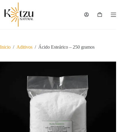
Saltar
al
contenido
Carro
de
compra
Inicio
/
Aditivos
/
Ácido Esteárico – 250 gramos