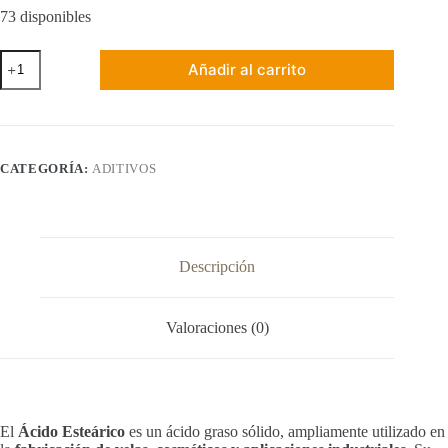
73 disponibles
Ácido
Añadir al carrito
Esteárico
-
250
gramos
cantidad
CATEGORÍA:
ADITIVOS
Descripción
Valoraciones (0)
El
Ácido Esteárico
es un ácido graso sólido, ampliamente utilizado en