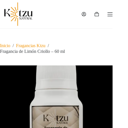
Saltar
al
contenido
Carro
de
compra
Inicio
/
Fragancias Ktzu
/
Fragancia de Limón Criollo – 60 ml