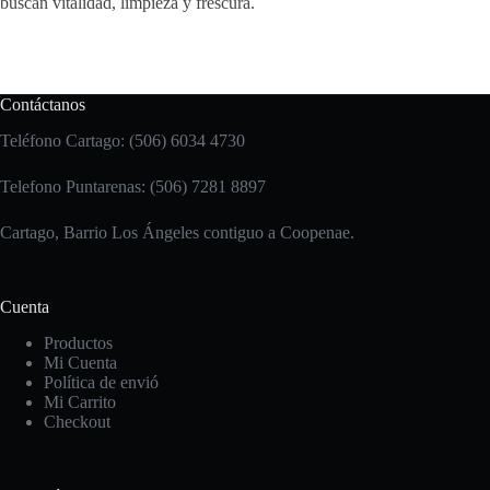
buscan vitalidad, limpieza y frescura.
Contáctanos
Teléfono Cartago: (506) 6034 4730
Telefono Puntarenas: (506) 7281 8897
Cartago, Barrio Los Ángeles contiguo a Coopenae.
Cuenta
Productos
Mi Cuenta
Política de envió
Mi Carrito
Checkout