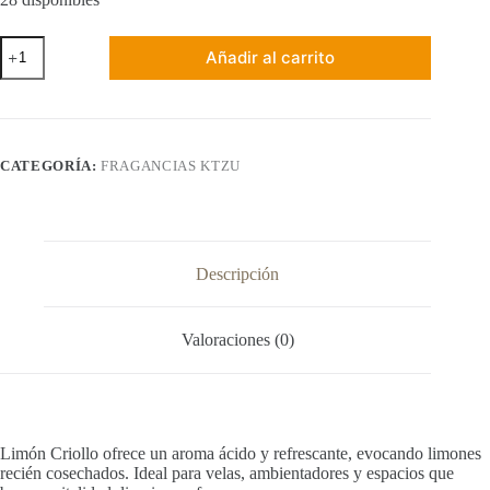
Fragancia
Añadir al carrito
de
Limón
Criollo
-
60
ml
CATEGORÍA:
FRAGANCIAS KTZU
cantidad
Descripción
Valoraciones (0)
Limón Criollo ofrece un aroma ácido y refrescante, evocando limones
recién cosechados. Ideal para velas, ambientadores y espacios que