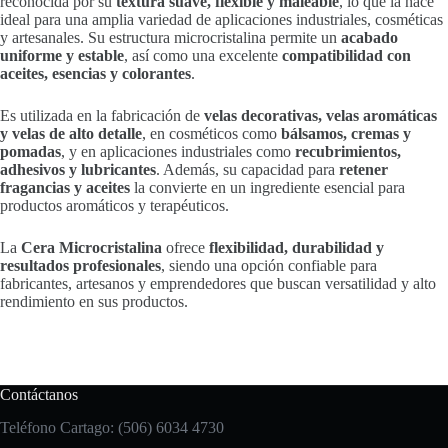
reconocida por su
textura suave, flexible y maleable
, lo que la hace
ideal para una amplia variedad de aplicaciones industriales, cosméticas
y artesanales. Su estructura microcristalina permite un
acabado
uniforme y estable
, así como una excelente
compatibilidad con
aceites, esencias y colorantes
.
Es utilizada en la fabricación de
velas decorativas, velas aromáticas
y velas de alto detalle
, en cosméticos como
bálsamos, cremas y
pomadas
, y en aplicaciones industriales como
recubrimientos,
adhesivos y lubricantes
. Además, su capacidad para
retener
fragancias y aceites
la convierte en un ingrediente esencial para
productos aromáticos y terapéuticos.
La
Cera Microcristalina
ofrece
flexibilidad, durabilidad y
resultados profesionales
, siendo una opción confiable para
fabricantes, artesanos y emprendedores que buscan versatilidad y alto
rendimiento en sus productos.
Contáctanos
Teléfono Cartago: (506) 6034 4730