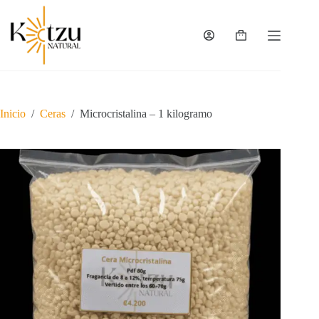
Saltar
al
contenido
Carro
de
compra
Inicio
/
Ceras
/
Microcristalina – 1 kilogramo